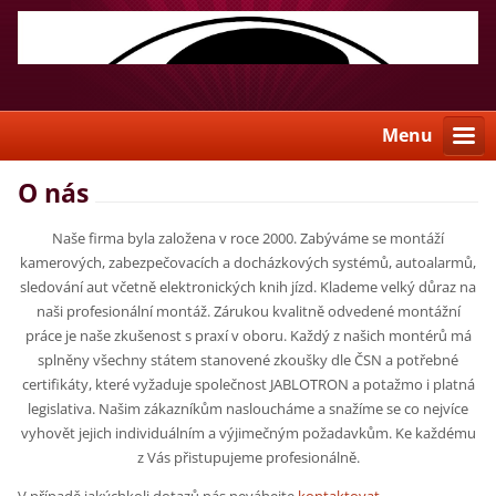
Menu
O nás
Naše firma byla založena v roce 2000. Zabýváme se montáží
kamerových, zabezpečovacích a docházkových systémů, autoalarmů,
sledování aut včetně elektronických knih jízd. Klademe velký důraz na
naši profesionální montáž. Zárukou kvalitně odvedené montážní
práce je naše zkušenost s praxí v oboru. Každý z našich montérů má
splněny všechny státem stanovené zkoušky dle ČSN a potřebné
certifikáty, které vyžaduje společnost JABLOTRON a potažmo i platná
legislativa. Našim zákazníkům nasloucháme a snažíme se co nejvíce
vyhovět jejich individuálním a výjimečným požadavkům. Ke každému
z Vás přistupujeme profesionálně.