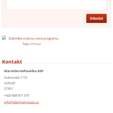
Stáhněte si program
TeamViewer
Kontakt
AlarmServisPavelka ASP
Svárovská 1172
Unhošť
27351
+420 608 971 070
info@ala
rmservis
asp.cz