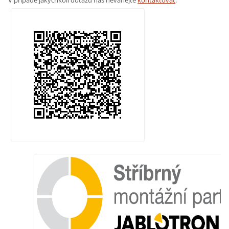
V případě jakýchkoli dotazů nás neváhejte
kontaktovat
.