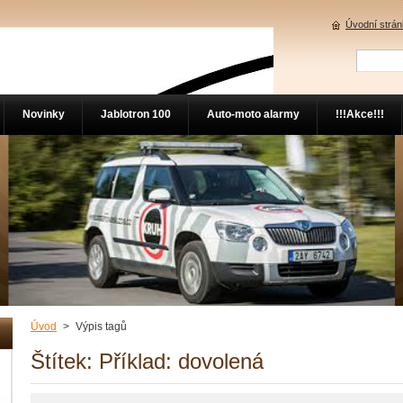
Úvodní strá
Novinky
Jablotron 100
Auto-moto alarmy
!!!Akce!!!
Úvod
>
Výpis tagů
Štítek: Příklad: dovolená