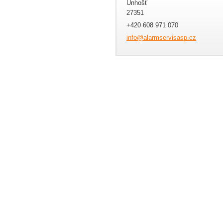
Unhošť
27351
+420 608 971 070
info@ala
rmservis
asp.cz