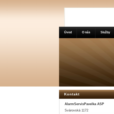
Úvod
O nás
Služby
Kontakt
AlarmServisPavelka ASP
Svárovská 1172